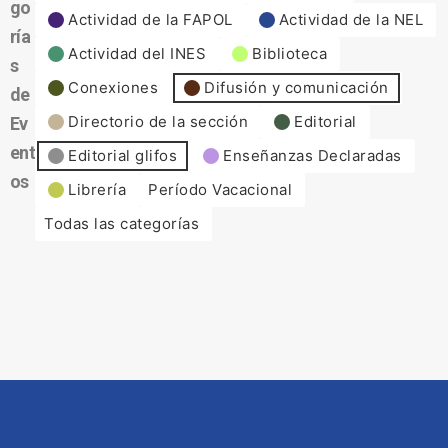
go
Actividad de la FAPOL
Actividad de la NEL
ría
Actividad del INES
Biblioteca
s
Conexiones
Difusión y comunicación
de
Directorio de la sección
Editorial
Ev
ent
Editorial glifos
Enseñanzas Declaradas
os
Librería
Período Vacacional
Todas las categorías