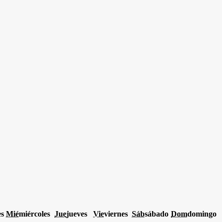
es
Mié
miércoles
Jue
jueves
Vie
viernes
Sáb
sábado
Dom
domingo