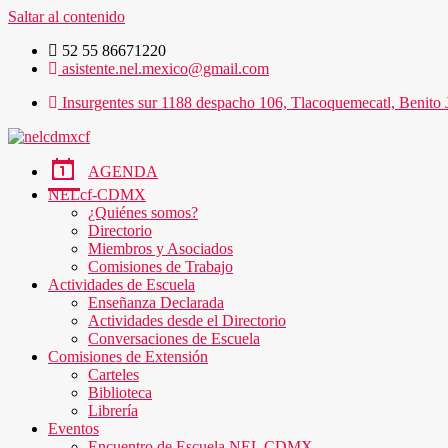
Saltar al contenido
52 55 86671220
asistente.nel.mexico@gmail.com
Insurgentes sur 1188 despacho 106, Tlacoquemecatl, Benito 
AGENDA
NELcf-CDMX
¿Quiénes somos?
Directorio
Miembros y Asociados
Comisiones de Trabajo
Actividades de Escuela
Enseñanza Declarada
Actividades desde el Directorio
Conversaciones de Escuela
Comisiones de Extensión
Carteles
Biblioteca
Librería
Eventos
Encuentro de Escuela NEL CDMX