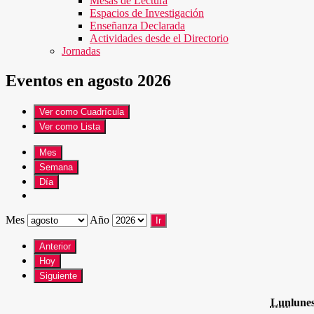
Mesas de Lectura
Espacios de Investigación
Enseñanza Declarada
Actividades desde el Directorio
Jornadas
Eventos en agosto 2026
Ver como
Cuadrícula
Ver como
Lista
Mes
Semana
Día
Mes
Año
Anterior
Hoy
Siguiente
Lun
lune