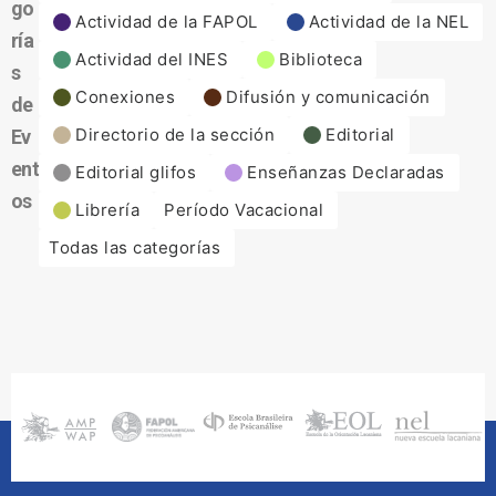
go
Actividad de la FAPOL
Actividad de la NEL
ría
Actividad del INES
Biblioteca
s
Conexiones
Difusión y comunicación
de
Directorio de la sección
Editorial
Ev
ent
Editorial glifos
Enseñanzas Declaradas
os
Librería
Período Vacacional
Todas las categorías