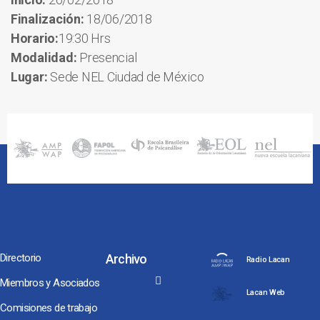
Finalización:
18/06/2018
Horario:
19:30 Hrs
Modalidad:
Presencial
Lugar:
Sede NEL Ciudad de México
Directorio
Archivo
Radio Lacan
Miembros y Asociados
Lacan Web
Comisiones de trabajo
Noches y Conversaciones de Escuela
Seminarios Internacionales
Conversaciones hacia Jornadas NEL, ENAPOL y Congreso AMP
Los Coloquios-Seminarios