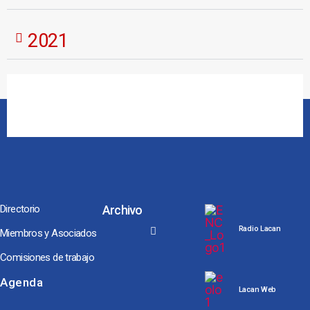
2021
Directorio
Archivo
Radio Lacan
Miembros y Asociados
Comisiones de trabajo
Noches y Conversaciones de Escuela
Seminarios Internacionales
Conversaciones hacia Jornadas NEL, ENAPOL y Congreso AMP
Los Coloquios-Seminarios
Agenda
Lacan Web