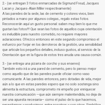
2.- (se entregan 3 fotos enmarcadas de Sigmund Freud, Jacques
Lacan y Jacques-Alain Miller respectivamente)
A las paredes de la sede, las de cemento y colores vivos, bien
pintados a mano por algunos colegas., regalo estas fotos.
Reconocerán aquí un gusto personal: saben muy bien lo que me
gustan las fotos!!! Que sean las fotos de aquellos cuya orientación
es ineludible para nuestro cometido, no requiere mayores
aclaraciones. Ofrezco entonces en este segundo compromiso el
esfuerzo por forjar en los derroteros de la gestión, una sensibilidad
que articule los pequeños detalles, incluso gustos, al servicio de la
Orientación que en la figura de estos tres anuda una causa común.
3.- (se entrega una pizarra de corcho y sus enseres)
También esto irá a una pared de cemento, pero lo pienso mejor
como aquello que de las paredes puede oficiar como vaso
comunicante. A las paredes entonces, pero dotadas de vida, mejor
aún a lo que en estas paredes espero que no solo sostenga sino
alimenta la estructura, comprometo mi empeño por enriquecer
nuestra comunicación —que aún siempre malentendida, no deja de
ser una apuesta necesaria— como el pulso de lo que hacemos,
necesitamos y producimos, entre nosotros y con otros. Simbólica,