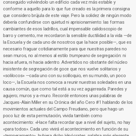
conseguido volviéndolo un edificio cada vez más estable y
conforme a aquello para lo que fue creado es la primera consigna
que considero brújula de este viaje. Pero la solidez de ningún modo
debería confundirse con quietud ni aprisionamiento: las formas
cambiantes de esos ladrillos, cual impensable calidoscopio de
barro y cemento, me recordaron la sensible ductilidad a la vida —de
la Escuela y de cada uno de nosotros que la hace posible—, que es
necesario fraguar cotidianamente para que nuestras paredes no
sean muros, no al menos al estilo
trumpeano
de segregación: ni
hacia afuera, ni hacia adentro. Advertidos no obstante del núcleo
insistente de segregación de goce que nos vuelve solitarios y
«solilocos» —cada uno con su soliloquio, en su mundo, un poco
loco—, la Escuela nos convoca a reunir nuestras soledades en una
causa común, que como tal está a su vez agujereada. Paredes y
agujero; muros y a-muro. Recordé entonces unas palabras de
Jacques-Alain Miller en su Crónica del año Cero #1 hablando de los
movimientos actuales del Campo Freudiano, pero que hago un
poco luz de esta permutación, vivida también como
acontecimiento: «Hace falta recordar que a nivel del sujeto, no hay
«para todos». Cada uno vivirá el acontecimiento en función de su
«temperamento», hubiera dicho Hipócrates, palabra más elegante