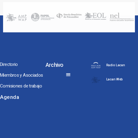
Directorio
Archivo
Radio Lacan
Miembros y Asociados
Lacan Web
Comisiones de trabajo
Noches y Conversaciones de Escuela
Seminarios Internacionales
Conversaciones hacia Jornadas NEL, ENAPOL y Congreso AMP
Los Coloquios-Seminarios
Agenda