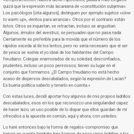
quizá que la expresión más lacaniana de «constitución subjetiva».
Los psicólogos [cita algunos], distinguen por ejemplo sujetos «
slow
to warm up
», «lentos para arrancar». Otros por el contrario están
listos. Otros se inquietan, se retractan, incluso se angustian.
Algunos, émulos del avestruz, se persuaden que no pasa nada.
Ciertamente es preferible para la movida que el número de los
rápidos exceda al de los lentos, pero no sería necesario que el ser
de yesca se vuelva el yo ideal de los habitantes del Campo
freudiano. Colegas enamorados de su soledad, desconfiados,
prudentes, incluso un poco perezosos, tienen su lugar en el
conjunto que formamos. ¿El Campo freudiano no está hecho
acaso de dispersos descabalados, según la expresión de Lacan?
Es buena política saberlo y tenerlo en cuenta.»
Con estas luces, decidí aportar hoy algunos de mis propios ladrillos
descabalados, esos en los que reconozco una singularidad capaz
de hacer lazo; un uso posible de lo dispar que ellos guardan de mí
ofrecidos a la apuesta en común, aquí y ahora, con ustedes.
Lo haré entonces bajo la forma de regalos-compromiso que
toman en cuenta también tres formas de esos raros ladrillos a los