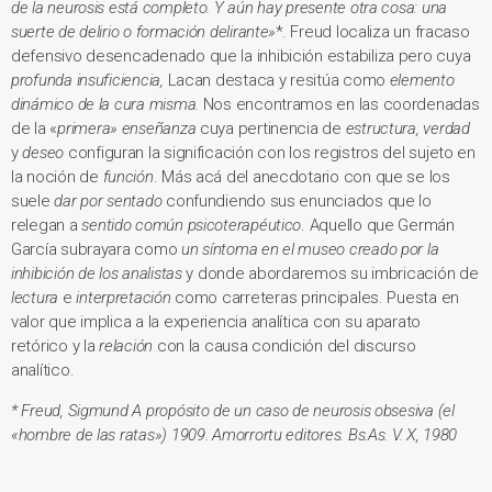
de la neurosis está completo. Y aún hay presente otra cosa: una
suerte de delirio o formación delirante»
*
.
Freud localiza un fracaso
defensivo desencadenado que la inhibición estabiliza pero cuya
profunda insuficiencia,
Lacan destaca y resitúa como
elemento
dinámico de la cura misma.
Nos encontramos en las coordenadas
de la «
primera» enseñanza
cuya pertinencia de
estructura,
verdad
y
deseo
configuran la significación con los registros del sujeto en
la noción de
función
. Más acá del anecdotario con que se los
suele
dar por sentado
confundiendo sus enunciados que lo
relegan a
sentido común psicoterapéutico
. Aquello que Germán
García subrayara como
un síntoma en el museo creado por la
inhibición de los analistas
y donde abordaremos su imbricación de
lectura
e
interpretación
como carreteras principales. Puesta en
valor que implica a la experiencia analítica con su aparato
retórico y la
relación
con la causa condición del discurso
analítico.
* Freud, Sigmund A propósito de un caso de neurosis obsesiva (el
«hombre de las ratas») 1909. Amorrortu editores. Bs.As. V. X, 1980