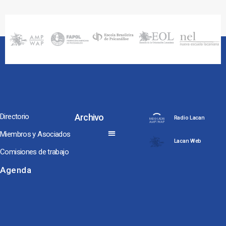
Directorio
Archivo
Radio Lacan
Miembros y Asociados
Lacan Web
Comisiones de trabajo
Noches y Conversaciones de Escuela
Seminarios Internacionales
Conversaciones hacia Jornadas NEL, ENAPOL y Congreso AMP
Los Coloquios-Seminarios
Agenda