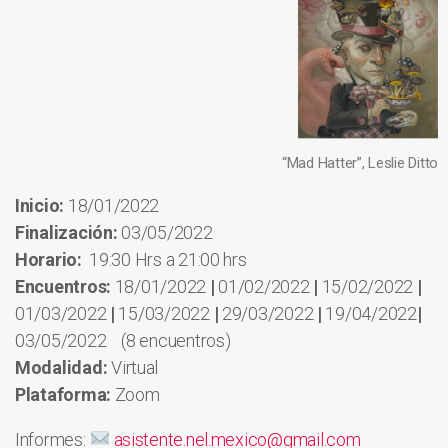
“Mad Hatter”, Leslie Ditto
Inicio:
18/01/2022
Finalización:
03/05/2022
Horario:
19:30 Hrs a 21:00 hrs
Encuentros:
18/01/2022
|
01/02/2022
|
15/02/2022
|
01/03/2022
|
15/03/2022
|
29/03/2022
|
19/04/2022
|
03/05/2022 (8 encuentros)
Modalidad:
Virtual
Plataforma:
Zoom
Informes:
asistente.nel.mexico@gmail.com