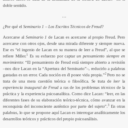
doble sentido.
…
¿Por qué el
Seminario 1 – Los Escritos Técnicos de Freud
?
Acercarse al
Seminario 1
de Lacan es acercarse al propio Freud. Pero
acercarse con otros ojos, desde una mirada diferente y siempre nueva.
Ese es “el ingenio de Lacan en su manera de leer a Freud”, al que se
1
refiere Miller.
Es su esfuerzo por captar
un pensamiento siempre en
movimiento
: “El pensamiento de Freud está siempre abierto a revisión
–nos dice Lacan en la “Apertura del Seminario”–, reducirlo a palabras
2
gastadas es un error. Cada noción en él posee vida propia.”
Pero no se
trata de una mera cuestión teórica o filosófica. Se trata de
leer
la
experiencia inaugural de Freud
a ras de los problemas
técnicos
de la
práctica y la experiencia psicoanalítica. Como dice Lacan: “leer, en las
diferentes fases de su elaboración teórico-técnica, cómo avanzar en la
3
reconquista del inconsciente auténtico por parte del sujeto”.
En otras
palabras, lo que se propone aquí Lacan es interrogar analíticamente los
desarrollos teóricos y prácticos del propio psicoanálisis.