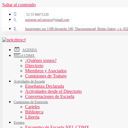
Saltar al contenido
52 55 86671220
asistente.nel.mexico@gmail.com
Insurgentes sur 1188 despacho 106, Tlacoquemecatl, Benito Juárez, c.p. 03
AGENDA
NELcf-CDMX
¿Quiénes somos?
Directorio
Miembros y Asociados
Comisiones de Trabajo
Actividades de Escuela
Enseñanza Declarada
Actividades desde el Directorio
Conversaciones de Escuela
Comisiones de Extensión
Carteles
Biblioteca
Librería
Eventos
Encuentro de Escuela NEL CDMX