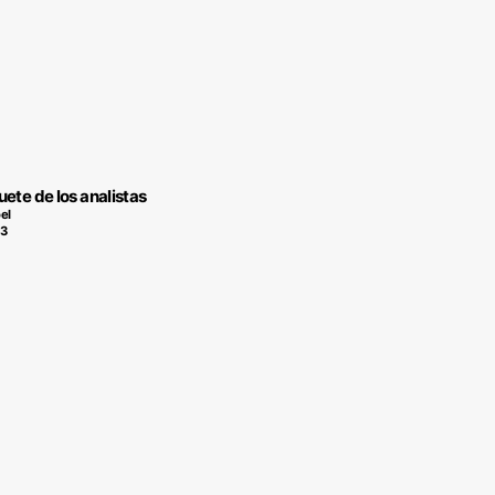
uete de los analistas
el
13