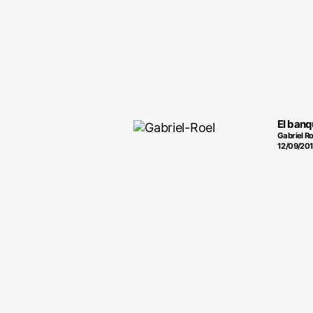
El banq
Gabriel Ro
12/09/20