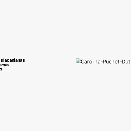
s lacanianas
autsch
13