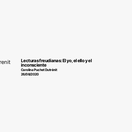
Lecturas freudianas: El yo, el ello y el
inconsciente
Carolina Puchet Dutrénit
26/08/2020