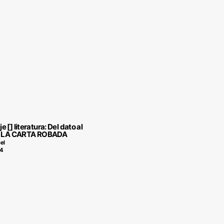
 [] literatura: Del dato al
 - LA CARTA ROBADA
el
14