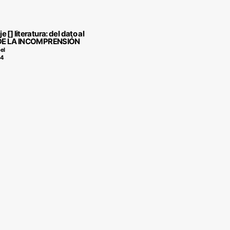
 [] literatura: del dato al
 DE LA INCOMPRENSIÓN
el
14