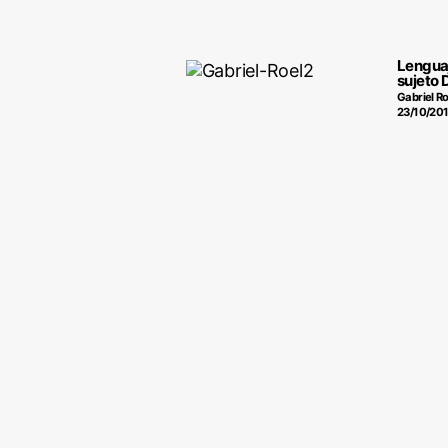
Lenguaje
sujeto
Gabriel Ro
23/10/20