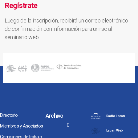
Regístrate
Luego de la inscripción, recibirá un correo electrónico
de confirmación con información para unirse al
seminario web.
Directorio
Archivo
Radio Lacan
Miembros y Asociados
Lacan Web
Comisiones de trabajo
Noches y Conversaciones de Escuela
Seminarios Internacionales
Conversaciones hacia Jornadas NEL, ENAPOL y Congreso AMP
Los Coloquios-Seminarios