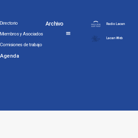
Directorio
Archivo
Radio Lacan
Miembros y Asociados
Lacan Web
Comisiones de trabajo
Noches y Conversaciones de Escuela
Seminarios Internacionales
Conversaciones hacia Jornadas NEL, ENAPOL y Congreso AMP
Los Coloquios-Seminarios
Agenda