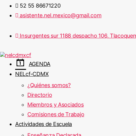
52 55 86671220
asistente.nel.mexico@gmail.com
Insurgentes sur 1188 despacho 106, Tlacoquem
AGENDA
NELcf-CDMX
¿Quiénes somos?
Directorio
Miembros y Asociados
Comisiones de Trabajo
Actividades de Escuela
Enseñanza Declarada