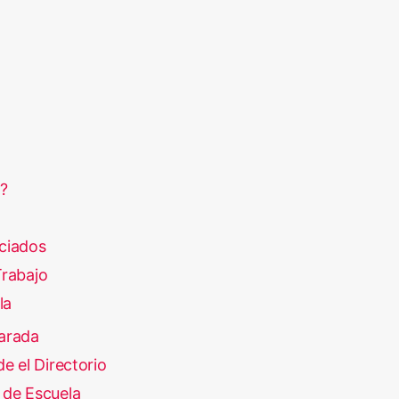
?
ciados
rabajo
la
arada
e el Directorio
 de Escuela