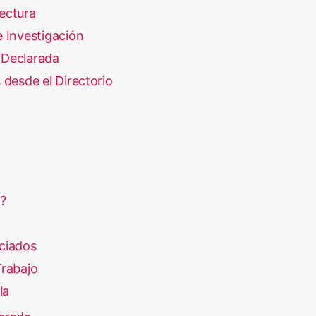
ectura
 Investigación
Declarada
 desde el Directorio
?
ciados
rabajo
la