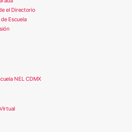
arada
e el Directorio
 de Escuela
sión
scuela NEL CDMX
Virtual