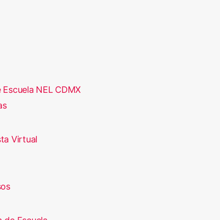
e Escuela NEL CDMX
as
ta Virtual
sos