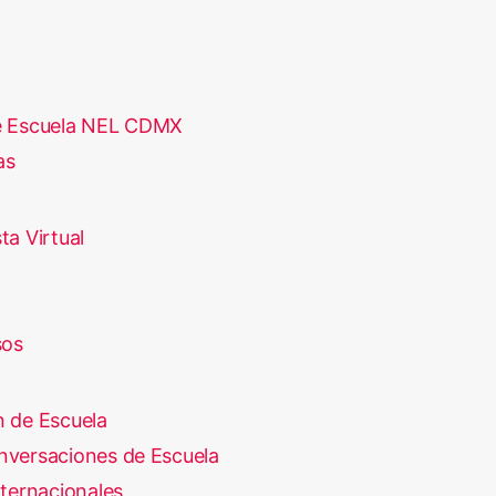
e Escuela NEL CDMX
as
ta Virtual
sos
 de Escuela
versaciones de Escuela
nternacionales