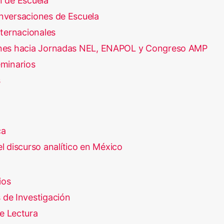
 de Escuela
versaciones de Escuela
nternacionales
nes hacia Jornadas NEL, ENAPOL y Congreso AMP
minarios
s
ca
l discurso analítico en México
ios
 de Investigación
e Lectura