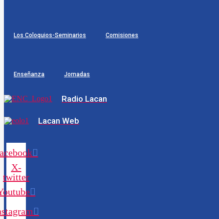
Los Coloquios-Seminarios
Comisiones
Enseñanza
Jornadas
Radio Lacan
Lacan Web
acebook
X-
twitter
Youtube
nstagram