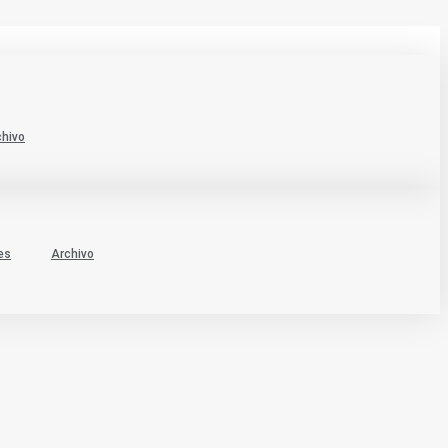
chivo
es
Archivo