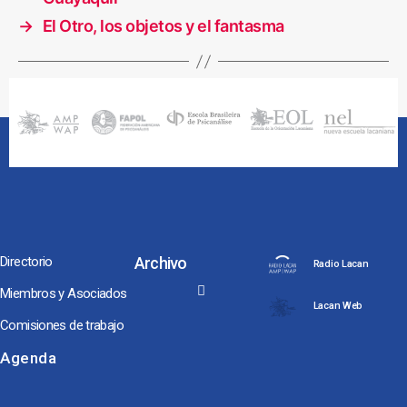
→
El Otro, los objetos y el fantasma
Directorio
Archivo
Radio Lacan
Miembros y Asociados
Lacan Web
Comisiones de trabajo
Noches y Conversaciones de Escuela
Seminarios Internacionales
Conversaciones hacia Jornadas NEL, ENAPOL y Congreso AMP
Los Coloquios-Seminarios
Agenda