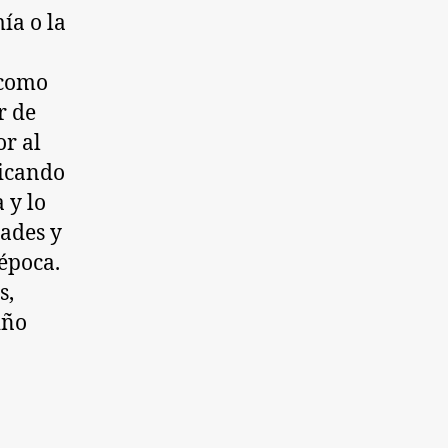
ía o la
 como
r de
or al
bicando
 y lo
dades y
 época.
s,
iño