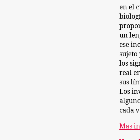
en el 
biolog
propon
un len
ese in
sujeto
los si
real e
sus lí
Los in
alguno
cada v
Mas i