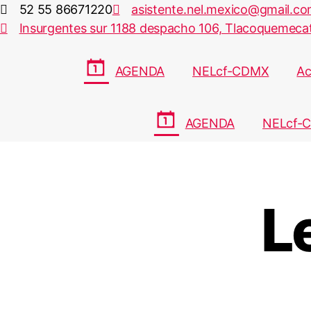
52 55 86671220
asistente.nel.mexico@gmail.c
Insurgentes sur 1188 despacho 106, Tlacoquemecatl
AGENDA
NELcf-CDMX
Ac
AGENDA
NELcf-
L