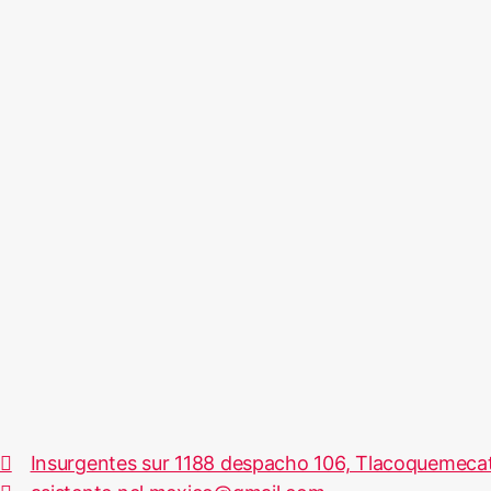
Insurgentes sur 1188 despacho 106, Tlacoquemecatl