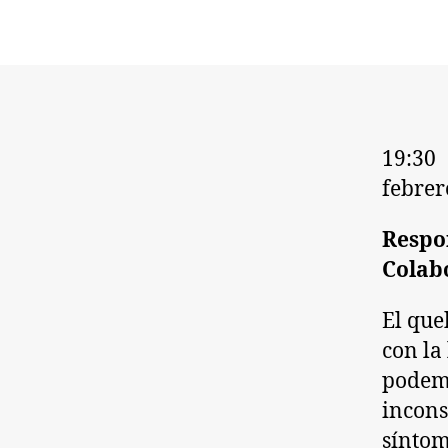
Leer
19:30
febrer
al
niño
Respo
hoy
Colab
El que
con la
podemo
incons
síntom