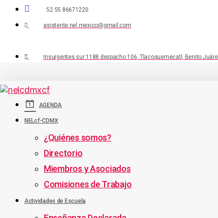
52 55 86671220
asistente.nel.mexico@gmail.com
Insurgentes sur 1188 despacho 106, Tlacoquemecatl, Benito Juárez
AGENDA
NELcf-CDMX
¿Quiénes somos?
Directorio
Miembros y Asociados
Comisiones de Trabajo
Actividades de Escuela
Enseñanza Declarada