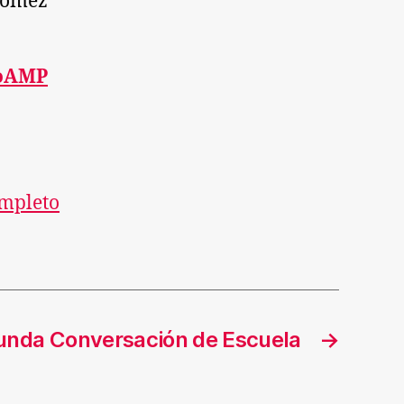
Gómez
oAMP
ompleto
nda Conversación de Escuela
→