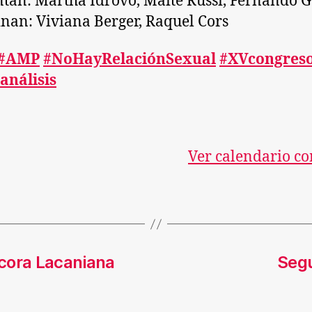
tan: Martha Idrovo, Maite Russi, Fernando 
nan: Viviana Berger, Raquel Cors
#AMP
#NoHayRelaciónSexual
#XVcongres
análisis
Ver calendario c
ácora Lacaniana
Segu