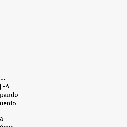
o:
J.-A.
alpando
iento.
ta