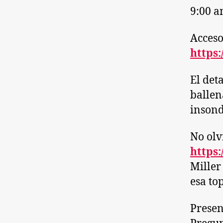
9:00 a
Acceso
https:
El deta
ballen
insond
No olv
https
Miller
esa to
Presen