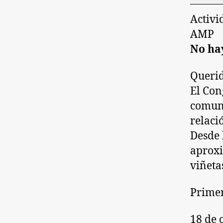
Activi
AMP
No hay
Querid
El Con
comuni
relaci
Desde 
aproxi
viñeta
Primer
18 de 