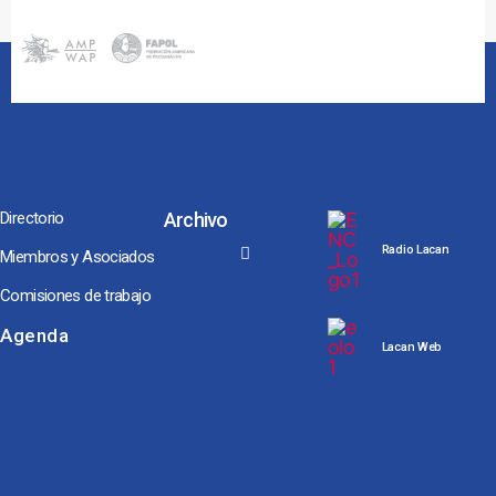
Directorio
Archivo
Radio Lacan
Miembros y Asociados
Comisiones de trabajo
Noches y Conversaciones de Escuela
Seminarios Internacionales
Conversaciones hacia Jornadas NEL, ENAPOL y Congreso AMP
Los Coloquios-Seminarios
Agenda
Lacan Web