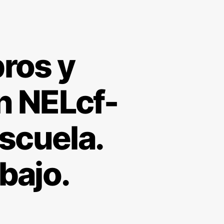
ros y
n NELcf-
scuela.
bajo.