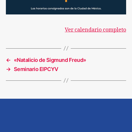
Ver calendario completo
←
«Natalicio de Sigmund Freud»
→
Seminario EIPCYV