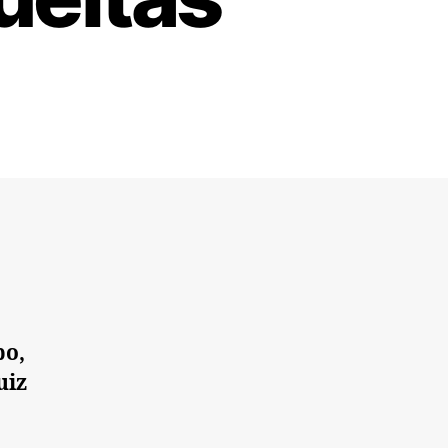
po,
uiz