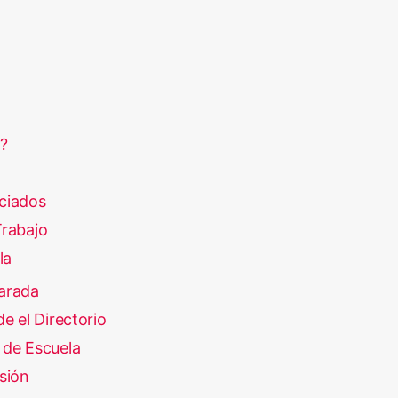
?
ciados
rabajo
la
arada
e el Directorio
 de Escuela
sión