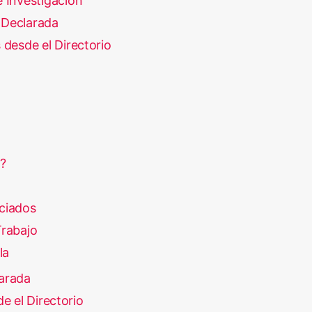
 Investigación
Declarada
 desde el Directorio
?
ciados
rabajo
la
arada
e el Directorio