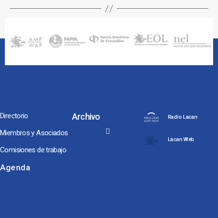
Directorio
Archivo
Radio Lacan
Miembros y Asociados
Lacan Web
Comisiones de trabajo
Noches y Conversaciones de Escuela
Seminarios Internacionales
Conversaciones hacia Jornadas NEL, ENAPOL y Congreso AMP
Los Coloquios-Seminarios
Agenda