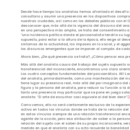
Desde hace tiempo los analistas hemos afrontado el desafío ét
consultorio y asumir una presencia en los dispositivos compr
nuestras ciudades, así como en los debates públicos con el Ot
desconocer que, más allá de la vigencia del discurso del ana
en una perspectiva más amplia, se trata del consentimiento a
“una incidencia política donde el psicoanalista tendría su lug
supuesto, para estar a la altura de la época, ello exige al des
síntomas de la actualidad, los impases en lo social, y el
aggi
los discursos emergentes que se imponen al compás de cada
Ahora bien, ¿De qué presencia se trata?, ¿Cómo pensar esa p
Más allá del analista causa del trabajo del sujeto supuesto s
transferencial del inconsciente, encontramos una clara orienta
Los cuatro conceptos fundamentales del psicoanálisis. Allí La
del analista, primordialmente, como una manifestación del in
tiene lugar su presencia real, más allá del par imaginario del 
figura y la persona del analista, para reducir su función a la d
tanto una presencia muy particular que se pone en juego sola
analista. “El arte de escuchar casi equivale al del bien decir”
[
Como vemos, ello no será ciertamente exclusivo de la experien
activa en todos los vínculos donde se trata de la relación del s
en estos vínculos siempre de una relación transferencial en
agente de la acción, pero esa atribución de saber a la person
relación del sujeto con el saber de su propio inconsciente, ve
medida en que el analista con su acto recuerde la banalidad 