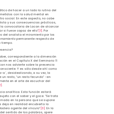
ico de hacer a un lado la rutina del
ometidos con la salud mental en
ro social. En este aspecto, no cabe
lista y sus consecuencias prácticas,
 la convocatoria de Lacan de alcanzar
ar si fuese capaz de ello”
[1]
. Por
eo del analista el miramiento por los
ornamiento
permanente respecto de
 tiempo.
resencia?
aber, correspondiente a la dimensión
ción en el Capítulo X del Seminario 11
can nos advierte sobre la presencia
consciente. Y es sólo desde ahí como
a-a´, desidealizando, a su vez, la
e un resto, “un resto fecundo” –en
mente en el arte de escuchar del
2]
.
cia analítica. Esta función estará
ujeto con el saber y el goce. “Se trata
carnada en la persona que se supone
a deja en realidad encubierta la
rdadero agente del vínculo”
[3]
. En la
del sentido de las palabras, opere