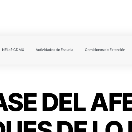
NELcf-CDMX
Actividades de Escuela
Comisiones de Extensión
ASE DEL A
UES DE LO