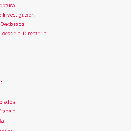
ectura
 Investigación
Declarada
 desde el Directorio
?
ciados
rabajo
la