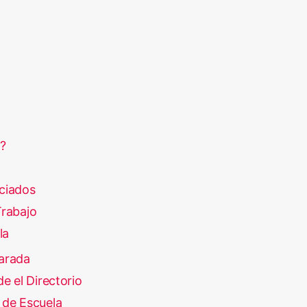
?
ciados
rabajo
la
arada
e el Directorio
 de Escuela