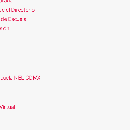
arada
e el Directorio
 de Escuela
sión
scuela NEL CDMX
Virtual