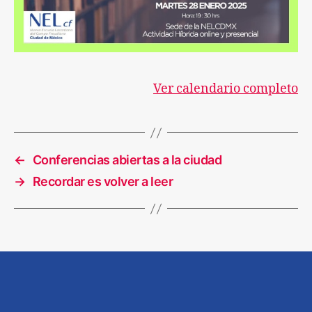
Ver calendario completo
←
Conferencias abiertas a la ciudad
→
Recordar es volver a leer