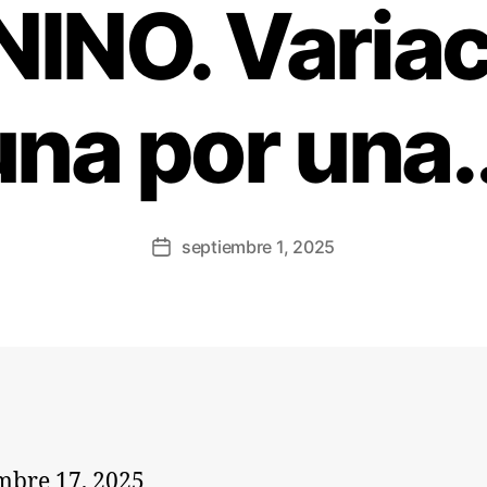
INO. Variac
una por una..
septiembre 1, 2025
mbre 17, 2025