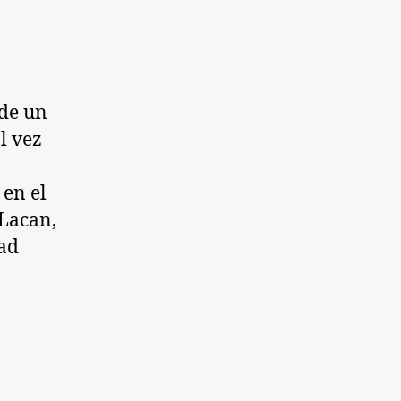
 de un
l vez
 en el
 Lacan,
dad