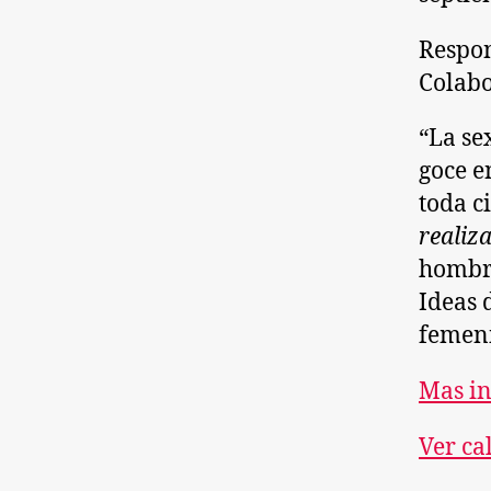
Respon
Colabo
“La se
goce e
toda c
realiza
hombre
Ideas 
femen
Mas i
Ver ca