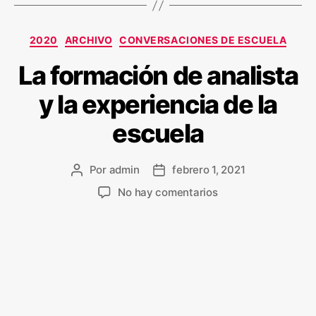
2020
ARCHIVO
CONVERSACIONES DE ESCUELA
La formación de analista
y la experiencia de la
escuela
Por
admin
febrero 1, 2021
No hay comentarios