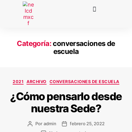
Categoría:
conversaciones de
escuela
2021
ARCHIVO
CONVERSACIONES DE ESCUELA
¿Cómo pensarlo desde
nuestra Sede?
Por
admin
febrero 25, 2022