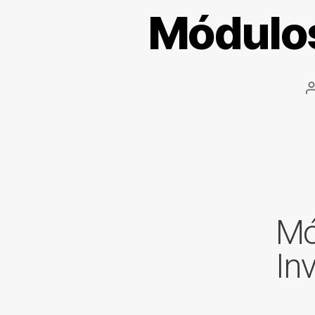
Módulos
Mó
In