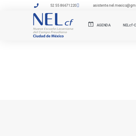
52 55 86671220
asistente.nel.mexico@gm
AGENDA
NELcf-