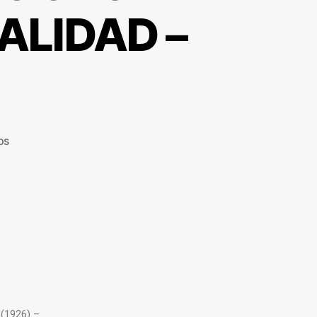
EALIDAD –
os
 (1926) –